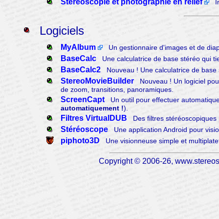
Stéréoscopie et photographie en relief
Inf
Logiciels
MyAlbum
Un gestionnaire d'images et de diap
BaseCalc
Une calculatrice de base stéréo qui ti
BaseCalc2
Nouveau ! Une calculatrice de base s
StereoMovieBuilder
Nouveau ! Un logiciel pour 
de zoom, transitions, panoramiques.
ScreenCapt
Un outil pour effectuer automatique
automatiquement !
).
Filtres VirtualDUB
Des filtres stéréoscopiques po
Stéréoscope
Une application Android pour visi
piphoto3D
Une visionneuse simple et multiplate
Copyright © 2006-26, www.stereosc