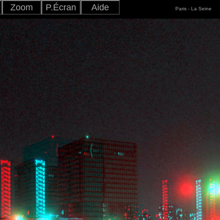
Zoom
P.Écran
Aide
Paris - La Seine
Ajuster
+
-
Japonais
Version
Anglais