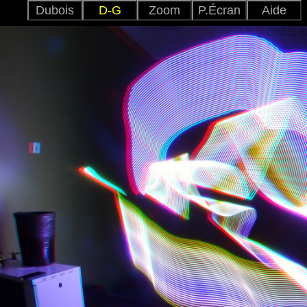
Dubois
D-G
Zoom
P.Écran
Aide
Anag_C
Dubois
Entr_V
Croisé
Anag.
TV3D
Para
Entr.
2D
Ajuster
+
-
Japonai
Versio
Anglai