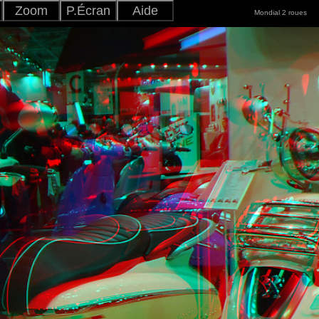
Zoom
P.Écran
Aide
Mondial 2 roues
Ajuster
+
-
Japonais
Version
Anglais