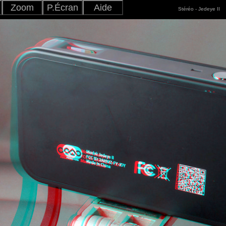
Zoom
P.Écran
Aide
Stéréo - Jedeye II
Ajuster
+
-
Japonais
Version
Anglais