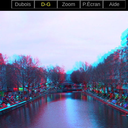
Dubois
D-G
Zoom
P.Écran
Aide
Anag_C
Dubois
Entr_V
Croisé
Anag.
TV3D
Para
Entr.
2D
Ajuster
+
-
Japonai
Versio
Anglai