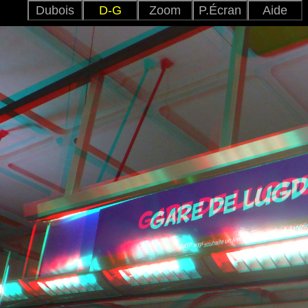
Dubois
D-G
Zoom
P.Écran
Aide
Anag_C
Dubois
Entr_V
Croisé
Anag.
TV3D
Para
Entr.
2D
Ajuster
+
-
Japonai
Versio
Anglai