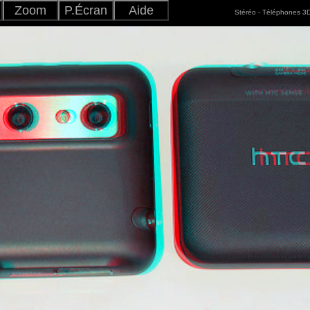
Zoom
P.Écran
Aide
Stéréo - Téléphones 3
Ajuster
+
-
Japonais
Version
Anglais