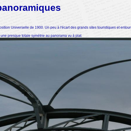
 panoramiques
osition Universelle de 1900. Un peu à l'écart des grands sites touristiques et ento
e une presque totale symétrie au panorama vu à plat.