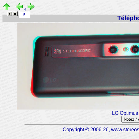
4
Télépho
LG Optimus
Notez /
Copyright © 2006-26, www.stereosc