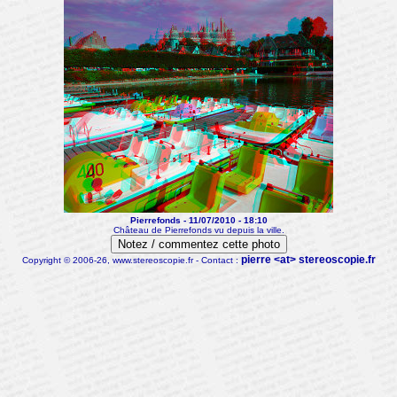
Pierrefonds - 11/07/2010 - 18:10
Château de Pierrefonds vu depuis la ville.
Notez / commentez cette photo
pierre <at> stereoscopie.fr
Copyright © 2006-26, www.stereoscopie.fr - Contact :