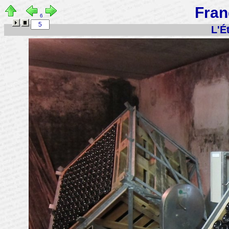
Fra
6
L'É