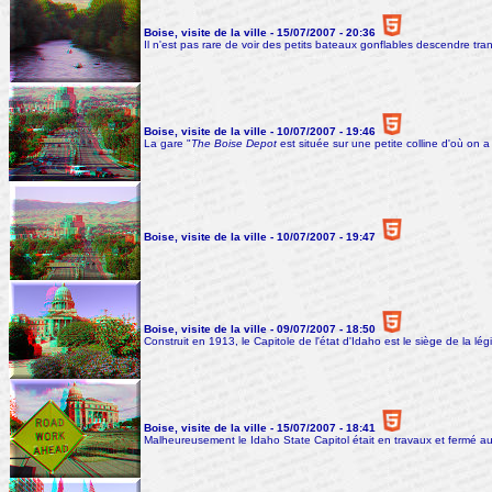
Boise, visite de la ville - 15/07/2007 - 20:36
Il n'est pas rare de voir des petits bateaux gonflables descendre tranqui
Boise, visite de la ville - 10/07/2007 - 19:46
La gare "
The Boise Depot
est située sur une petite colline d'où on a
Boise, visite de la ville - 10/07/2007 - 19:47
Boise, visite de la ville - 09/07/2007 - 18:50
Construit en 1913, le Capitole de l'état d'Idaho est le siège de la légi
Boise, visite de la ville - 15/07/2007 - 18:41
Malheureusement le Idaho State Capitol était en travaux et fermé aux 