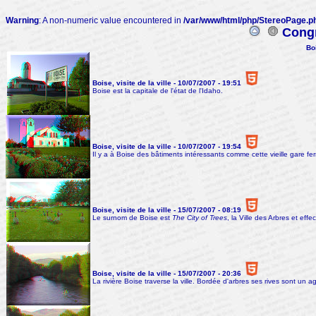
Warning
: A non-numeric value encountered in
/var/www/html/php/StereoPage.p
Congr
Boi
Boise, visite de la ville - 10/07/2007 - 19:51
Boise est la capitale de l'état de l'Idaho.
Boise, visite de la ville - 10/07/2007 - 19:54
Il y a à Boise des bâtiments intéressants comme cette vieille gare ferr
Boise, visite de la ville - 15/07/2007 - 08:19
Le surnom de Boise est
The City of Trees
, la Ville des Arbres et eff
Boise, visite de la ville - 15/07/2007 - 20:36
La rivière Boise traverse la ville. Bordée d'arbres ses rives sont un