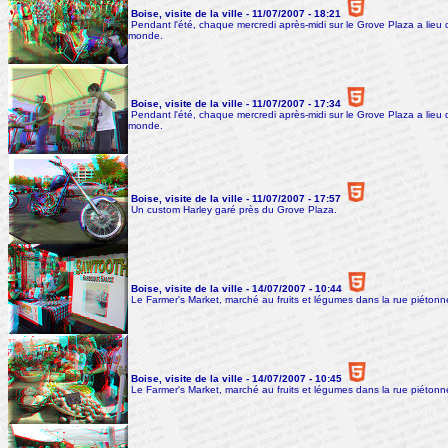
Boise, visite de la ville - 11/07/2007 - 18:21
Pendant l'été, chaque mercredi après-midi sur le Grove Plaza a lieu 
monde.
Boise, visite de la ville - 11/07/2007 - 17:34
Pendant l'été, chaque mercredi après-midi sur le Grove Plaza a lieu 
monde.
Boise, visite de la ville - 11/07/2007 - 17:57
Un custom Harley garé près du Grove Plaza.
Boise, visite de la ville - 14/07/2007 - 10:44
Le Farmer's Market, marché au fruits et légumes dans la rue piétonn
Boise, visite de la ville - 14/07/2007 - 10:45
Le Farmer's Market, marché au fruits et légumes dans la rue piétonn