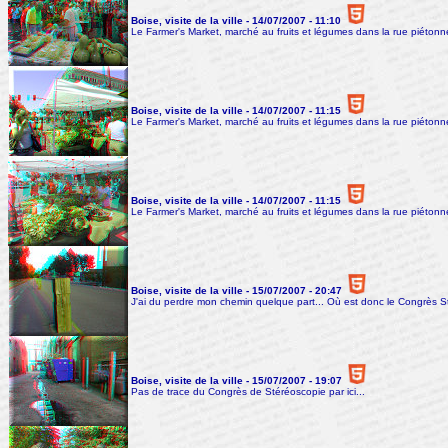
Boise, visite de la ville - 14/07/2007 - 11:10
Le Farmer's Market, marché au fruits et légumes dans la rue piétonn
Boise, visite de la ville - 14/07/2007 - 11:15
Le Farmer's Market, marché au fruits et légumes dans la rue piétonn
Boise, visite de la ville - 14/07/2007 - 11:15
Le Farmer's Market, marché au fruits et légumes dans la rue piétonn
Boise, visite de la ville - 15/07/2007 - 20:47
J'ai du perdre mon chemin quelque part... Où est donc le Congrès S
Boise, visite de la ville - 15/07/2007 - 19:07
Pas de trace du Congrès de Stéréoscopie par ici...