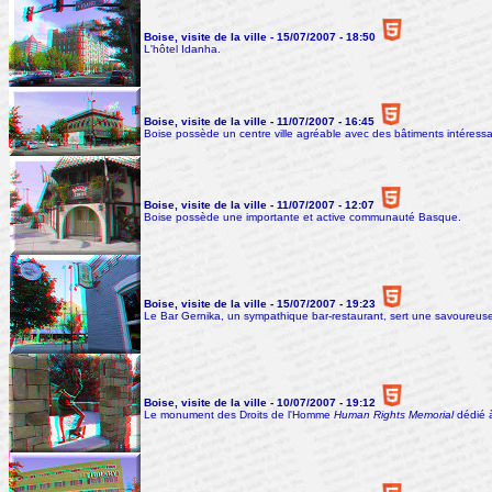
Boise, visite de la ville - 15/07/2007 - 18:50
L'hôtel Idanha.
Boise, visite de la ville - 11/07/2007 - 16:45
Boise possède un centre ville agréable avec des bâtiments intéressa
Boise, visite de la ville - 11/07/2007 - 12:07
Boise possède une importante et active communauté Basque.
Boise, visite de la ville - 15/07/2007 - 19:23
Le Bar Gernika, un sympathique bar-restaurant, sert une savoureus
Boise, visite de la ville - 10/07/2007 - 19:12
Le monument des Droits de l'Homme
Human Rights Memorial
dédié à