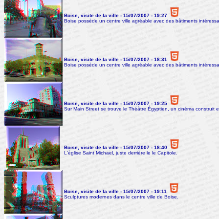
Boise, visite de la ville - 15/07/2007 - 19:27
Boise possède un centre ville agréable avec des bâtiments intéressa
Boise, visite de la ville - 15/07/2007 - 18:31
Boise possède un centre ville agréable avec des bâtiments intéressa
Boise, visite de la ville - 15/07/2007 - 19:25
Sur Main Street se trouve le Théâtre Égyptien, un cinéma construit 
Boise, visite de la ville - 15/07/2007 - 18:40
L'église Saint Michael, juste derrière le le Capitole.
Boise, visite de la ville - 15/07/2007 - 19:11
Sculptures modernes dans le centre ville de Boise.