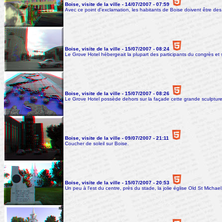
Boise, visite de la ville - 14/07/2007 - 07:59
Avec ce point d'exclamation, les habitants de Boise doivent être des
Boise, visite de la ville - 15/07/2007 - 08:24
Le Grove Hotel hébergeait la plupart des participants du congrès et s
Boise, visite de la ville - 15/07/2007 - 08:26
Le Grove Hotel possède dehors sur la façade cette grande sculpture v
Boise, visite de la ville - 09/07/2007 - 21:11
Coucher de soleil sur Boise.
Boise, visite de la ville - 15/07/2007 - 20:53
Un peu à l'est du centre, près du stade, la jolie église Old St Michael