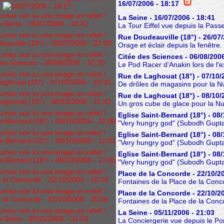
16/07/2006 - 18:17
:
iez voir ici une image en relief !
La Seine - 16/07/2006 - 18:41
La Tour Eiffel vue depuis la Passer
iez voir ici une image en relief !
Rue Doudeauville (18°) - 26/07/
Orage et éclair depuis la fenêtre.
iez voir ici une image en relief !
Citée des Sciences - 06/08/2006
Le Pod Racer d'Anakin lors de l'ex
iez voir ici une image en relief !
Rue de Laghouat (18°) - 07/10/
De drôles de magasins pour la Nu
iez voir ici une image en relief !
Rue de Laghouat (18°) - 08/10/
Un gros cube de glace pour la Nu
iez voir ici une image en relief !
Eglise Saint-Bernard (18°) - 08/
"Very hungry god" (Subodh Gupta,
iez voir ici une image en relief !
Eglise Saint-Bernard (18°) - 08/
"Very hungry god" (Subodh Gupta,
iez voir ici une image en relief !
Eglise Saint-Bernard (18°) - 08/
"Very hungry god" (Subodh Gupta,
iez voir ici une image en relief !
Place de la Concorde - 22/10/20
Fontaines de la Place de la Conco
iez voir ici une image en relief !
Place de la Concorde - 22/10/20
Fontaines de la Place de la Conco
iez voir ici une image en relief !
La Seine - 05/11/2006 - 21:03
La Conciergerie vue depuis le P