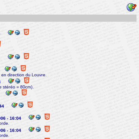
4
2
en direction du Louvre.
8
 stéréo = 80cm).
:44
06 - 16:04
orde.
06 - 16:04
orde.