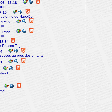
06 - 16:18
orde.
7:15
 colonne de Napoléon.
- 17:52
III.
- 17:55
III.
18:34
 Fraises Tagada !
24
u succès au près des enfants.
31
stand.
ffel