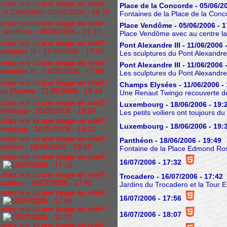
iez voir ici une image en relief !
Place de la Concorde - 05/06/20
Fontaines de la Place de la Conc
iez voir ici une image en relief !
Place Vendôme - 05/06/2006 - 1
Place Vendôme avec au centre la
iez voir ici une image en relief !
Pont Alexandre III - 11/06/2006 
Les sculptures du Pont Alexandre 
iez voir ici une image en relief !
Pont Alexandre III - 11/06/2006 
Les sculptures du Pont Alexandre 
iez voir ici une image en relief !
Champs Elysées - 11/06/2006 - 
Une Renaut Twingo recouverte de
iez voir ici une image en relief !
Luxembourg - 18/06/2006 - 19:
Les petits voiliers ont toujours d
iez voir ici une image en relief !
Luxembourg - 18/06/2006 - 19:
iez voir ici une image en relief !
Panthéon - 18/06/2006 - 19:49
Fontaine de la Place Edmond Ro
iez voir ici une image en relief !
16/07/2006 - 17:32
:
iez voir ici une image en relief !
Trocadero - 16/07/2006 - 17:42
Jardins du Trocadero et la Tour Ei
iez voir ici une image en relief !
16/07/2006 - 17:56
:
iez voir ici une image en relief !
16/07/2006 - 18:07
:
iez voir ici une image en relief !