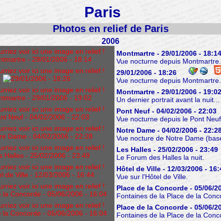
Paris
Photos en relief de Paris
2006
iez voir ici une image en relief !
Montmartre - 29/01/2006 - 18:1
Vue nocturne depuis Montmartre.
iez voir ici une image en relief !
29/01/2006 - 18:26
:
Vue nocturne depuis Montmartre.
iez voir ici une image en relief !
Montmartre - 29/01/2006 - 19:0
Un dernier portrait avant la nuit...
iez voir ici une image en relief !
Pont Neuf - 04/02/2006 - 22:03
Vue nocturne depuis le Pont Neuf 
iez voir ici une image en relief !
Notre Dame - 04/02/2006 - 22:2
Vue nocture de Notre Dame (base
iez voir ici une image en relief !
Les Halles - 25/02/2006 - 23:49
Le Forum des Halles la nuit.
iez voir ici une image en relief !
Hôtel de Ville - 12/03/2006 - 16
Vue sur l'Hôtel de Ville.
iez voir ici une image en relief !
Place de la Concorde - 05/06/20
Fontaines de la Place de la Conc
iez voir ici une image en relief !
Place de la Concorde - 05/06/20
Fontaines de la Place de la Conc