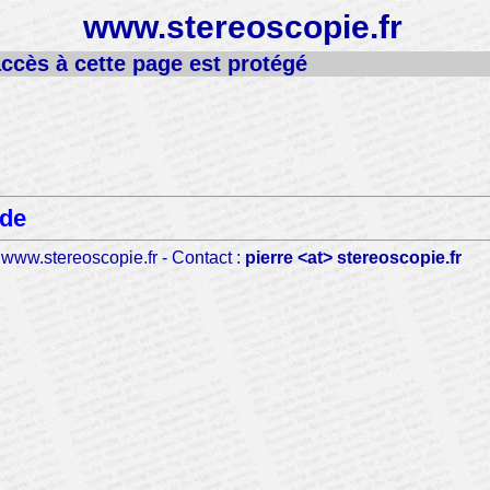
www.stereoscopie.fr
accès à cette page est protégé
ide
www.stereoscopie.fr - Contact :
pierre <at> stereoscopie.fr